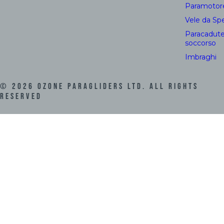
Paramotor
Vele da Sp
Paracadute
soccorso
Imbraghi
©
2026
Ozone Paragliders LTD. All Rights
Reserved