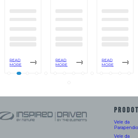
READ
READ
READ
MORE
MORE
MORE
PRODOT
Vele da
Parapendi
Vele da