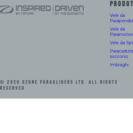
PRODOT
Vele da
Parapendi
Vele da
Paramotor
Vele da Sp
Paracadute
soccorso
Imbraghi
©
2026
Ozone Paragliders LTD. All Rights
Reserved