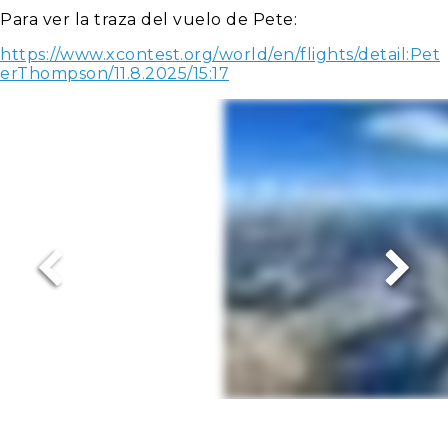
Para ver la traza del vuelo de Pete:
https://www.xcontest.org/world/en/flights/detail:Pet
erThompson/11.8.2025/15:17