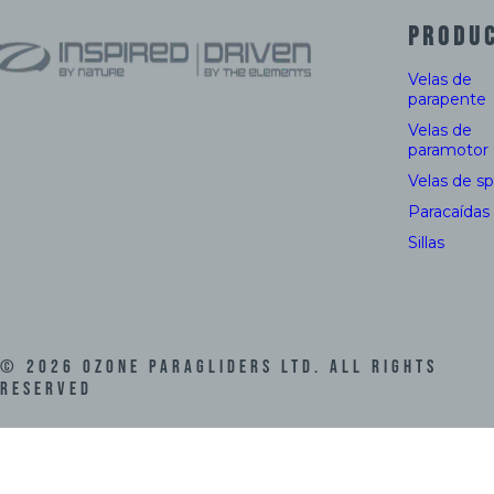
PRODU
Velas de
parapente
Velas de
paramotor
Velas de s
Paracaídas
Sillas
©
2026
Ozone Paragliders LTD. All Rights
Reserved