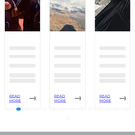
READ
READ
READ
MORE
MORE
MORE