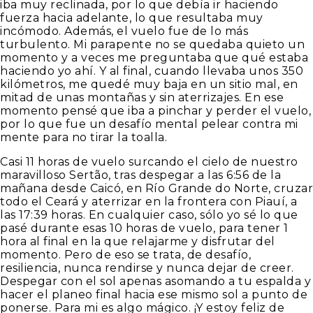
iba muy reclinada, por lo que debía ir haciendo
fuerza hacia adelante, lo que resultaba muy
incómodo. Además, el vuelo fue de lo más
turbulento. Mi parapente no se quedaba quieto un
momento y a veces me preguntaba que qué estaba
haciendo yo ahí. Y al final, cuando llevaba unos 350
kilómetros, me quedé muy baja en un sitio mal, en
mitad de unas montañas y sin aterrizajes. En ese
momento pensé que iba a pinchar y perder el vuelo,
por lo que fue un desafío mental pelear contra mi
mente para no tirar la toalla.
Casi 11 horas de vuelo surcando el cielo de nuestro
maravilloso Sertão, tras despegar a las 6:56 de la
mañana desde Caicó, en Río Grande do Norte, cruzar
todo el Ceará y aterrizar en la frontera con Piauí, a
las 17:39 horas. En cualquier caso, sólo yo sé lo que
pasé durante esas 10 horas de vuelo, para tener 1
hora al final en la que relajarme y disfrutar del
momento. Pero de eso se trata, de desafío,
resiliencia, nunca rendirse y nunca dejar de creer.
Despegar con el sol apenas asomando a tu espalda y
hacer el planeo final hacia ese mismo sol a punto de
ponerse. Para mi es algo mágico. ¡Y estoy feliz de