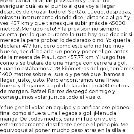
Me encanta mirar las previsiones y tratar de
averiguar cuál es el punto al que voy a llegar
después de cruzar todo el Sertão. Luego, despegas,
miras tu instrumento donde dice "distancia al gol" y
ves: 457 km y que tienes que subir ¡más de 45000
metros! ¡Menudo reto! Y la previsión no siempre
acierta, por lo que durante la ruta hay que decidir si
merece la pena probar lo declarado o no. Yo quería
declarar 477 km, pero como este año no fue muy
bueno, decidí bajarlo un poco y poner el gol antes
de la meseta de Piauí, con 457,77 km. Y luego fue
como si se tratara de una manga con carrera a gol.
Cuando estábamos a 28 kilómetros del gol, teníamos
1400 metros sobre el suelo y pensé que íbamos a
llegar justo, justo. Pero encontramos una línea
buena y llegamos al gol declarado con 400 metros
de margen. Rafael Barros despegó conmigo y
conseguimos volar juntos todo el vuelo.
Y fue genial volar en equipo y planificar ese planeo
final como si fuera una llegada a gol. ¡Menuda
manga! De todos modos, para mí fue un vuelo
extremadamente desafiante desde el principio. Me
equivoqué al poner mucho peso atrás en la silla e