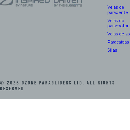
Velas de
parapente
Velas de
paramotor
Velas de s
Paracaídas
Sillas
©
2026
Ozone Paragliders LTD. All Rights
Reserved