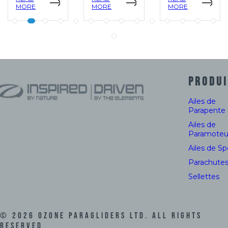
MORE
MORE
MORE
PRODUI
Ailes de
Parapente
Ailes de
Paramoteu
Ailes de S
Parachute
Sellettes
©
2026
Ozone Paragliders LTD. All Rights
Reserved