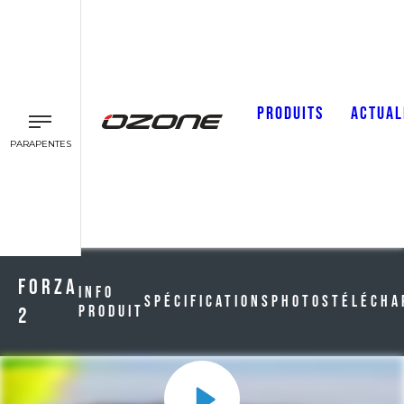
PRODUITS
ACTUAL
PARAPENTES
Forza
Info
Spécifications
Photos
Télécha
Produit
2