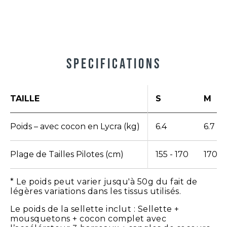
Specifications
TAILLE
S
M
Poids – avec cocon en Lycra (kg)
6.4
6.7
Plage de Tailles Pilotes (cm)
155 - 170
170 - 
* Le poids peut varier jusqu'à 50g du fait de
légères variations dans les tissus utilisés.
Le poids de la sellette inclut : Sellette +
mousquetons + cocon complet avec