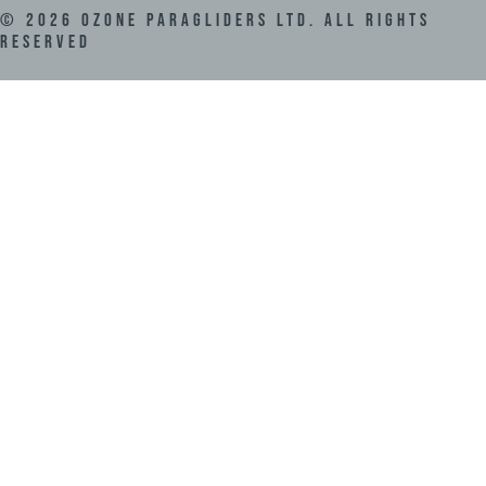
©
2026
Ozone Paragliders LTD. All Rights
Reserved