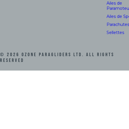
Ailes de
Paramoteu
Ailes de S
Parachute
Sellettes
©
2026
Ozone Paragliders LTD. All Rights
Reserved