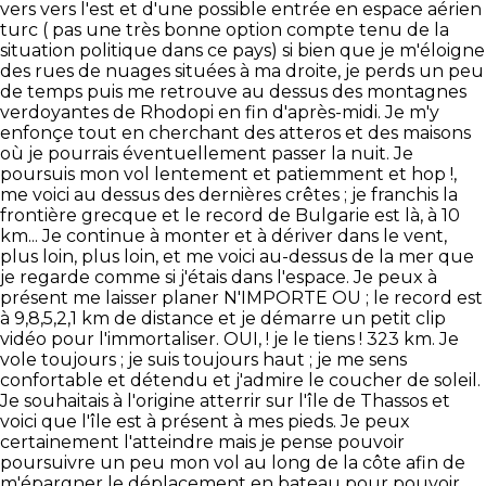
vers vers l'est et d'une possible entrée en espace aérien
turc ( pas une très bonne option compte tenu de la
situation politique dans ce pays) si bien que je m'éloigne
des rues de nuages situées à ma droite, je perds un peu
de temps puis me retrouve au dessus des montagnes
verdoyantes de Rhodopi en fin d'après-midi. Je m'y
enfonçe tout en cherchant des atteros et des maisons
où je pourrais éventuellement passer la nuit. Je
poursuis mon vol lentement et patiemment et hop !,
me voici au dessus des dernières crêtes ; je franchis la
frontière grecque et le record de Bulgarie est là, à 10
km... Je continue à monter et à dériver dans le vent,
plus loin, plus loin, et me voici au-dessus de la mer que
je regarde comme si j'étais dans l'espace. Je peux à
présent me laisser planer N'IMPORTE OU ; le record est
à 9,8,5,2,1 km de distance et je démarre un petit clip
vidéo pour l'immortaliser. OUI, ! je le tiens ! 323 km. Je
vole toujours ; je suis toujours haut ; je me sens
confortable et détendu et j'admire le coucher de soleil.
Je souhaitais à l'origine atterrir sur l'île de Thassos et
voici que l'île est à présent à mes pieds. Je peux
certainement l'atteindre mais je pense pouvoir
poursuivre un peu mon vol au long de la côte afin de
m'épargner le déplacement en bateau pour pouvoir