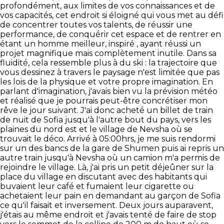
profondément, aux limites de vos connaissances et de
vos capacités, cet endroit si éloigné qui vous met au défi
de concentrer toutes vos talents, de réussir une
performance, de conquérir cet espace et de rentrer en
étant un homme meilleur, inspiré , ayant réussi un
projet magnifique mais complètement inutile. Dans sa
fluidité, cela ressemble plus à du ski : la trajectoire que
vous dessinez à travers le paysage n'est limitée que pas
les lois de la physique et votre propre imagination. En
parlant d'imagination, j'avais bien vu la prévision météo
et réalisé que je pourrais peut-être concrétiser mon
rêve le jour suivant. J'ai donc acheté un billet de train
de nuit de Sofia jusqu'à l'autre bout du pays, vers les
plaines du nord est et le village de Nevsha où se
trouvait le déco. Arrivé à 05:00hrs, je me suis rendormi
sur un des bancs de la gare de Shumen puis ai repris un
autre train jusqu'à Nevsha où un camion m'a permis de
rejoindre le village. Là, j'ai pris un petit déjeûner sur la
place du village en discutant avec des habitants qui
buvaient leur café et fumaient leur cigarette ou
achetaient leur pain en demandant au garçon de Sofia
ce qu'il faisait et inversement. Deux jours auparavent,
j'étais au même endroit et j'avais tenté de faire de stop