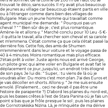
vers le sommet de la colline de 200 m de haut où se
trouvait le déco, sans succès. Il n'y avait plus beaucoup
de jeunes au village car beaucoup étaient partis en ville
ou à l'étranger comme dans bien des villages de
Bulgarie. Mais un jeune homme qui travaillait comme
agent municipal me demanda : " Pourquoi pas un
cheval ? " " Bien sûr dis-je ; c'est plus romantique.
Amène-le et allons-y. " Marché conclu pour 10 Leu -5 €-
; il quitta le travail, alla chercher soin cheval et sa cariole
et m'emmena. C'était comme ça que cela s'était passé la
dernière fois. Cette fois, des amis de Shumen
m'emmenèrent dans leur voiture et le voyage passa de
40 à 4 minutes. Moins romantique mais plus efficace.
J'étais prêt à voler. Juste après nous est arrivé George,
un pilote grec qui aime voler en Bulgarie et avait fait le
déplacement ce jour, jusqu'ici, un endroit très éloigné
de son pays. Je lui dis : " Super, : tu viens de là où je
voudrais aller. Du moins c'est mon plan. J'ai des Euros et
je vais décoller en shorts. Allons-y. " Je me suis ensuite
envolé. (Finalement.... ceci ne devait-il pas être une
histoire de parapente ?) D'abord les plaines du nord-est,
puis les basses crêtes à l'est de Stara Panina où je fais un
point si bas que je frôle presque le sol ; puis les plaines
de Gornotrakiiska Nizina. Là, je m'inquiète de ma dérive