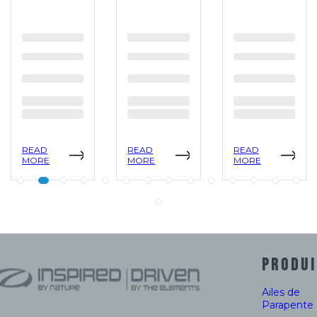
READ
READ
READ
MORE
MORE
MORE
PRODUI
Ailes de
Parapente