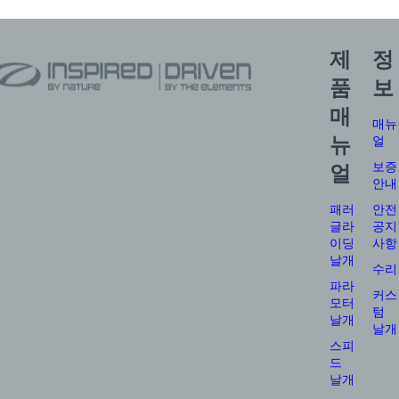
제
정
품
보
매
매뉴
뉴
얼
보증
얼
안내
패러
안전
글라
공지
이딩
사항
날개
수리
파라
커스
모터
텀
날개
날개
스피
드
날개