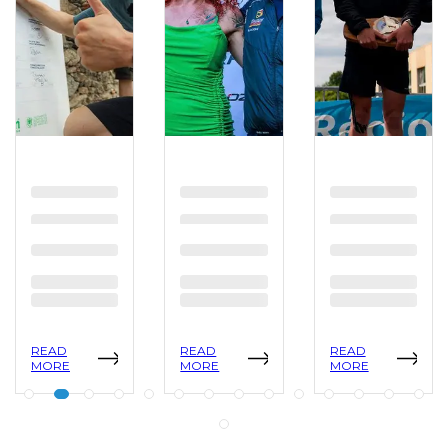
READ
READ
READ
MORE
MORE
MORE