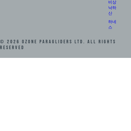
비상
낙하
산
하네
스
©
2026
Ozone Paragliders LTD. All Rights
Reserved