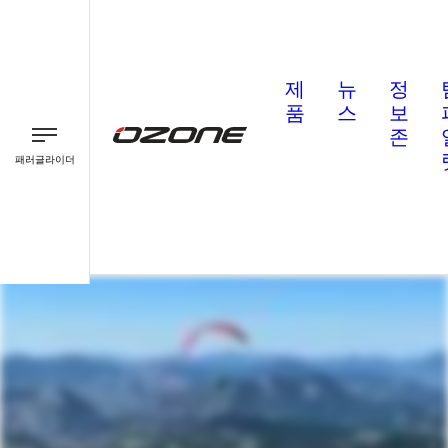
제
뉴
정
품
스
보
존
패러글라이더
패러글라이더
패러모터