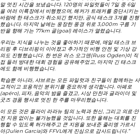
말 멋진 시간을 보냈습니다. 120명의 파일럿들이 7일 중 6일
을 여러 이륙장에서 비행했으며, 해커가 트래커를 중단시키는
바람에 한 태스크가 취소되긴 했지만, 공식 태스크 3개를 진행
했습니다. 마지막 날에는 웅장한 풍경 위로 3,000m 구름 기
반을 향해 가는 77km 골(goal) 레이스가 열렸습니다.
우리는 지식을 나누는 것을 좋아하기 때문에, 매일 태스크 브
리핑 후 디브리핑이 이어졌고 추가적인 비행 안전 및 기상 강
의도 진행했습니다. 한 번은 러스 오그덴(Russ Ogden)이 직
접 들러 방대한 대회 경험을 공유해주었고, 마지막 긴 태스크
에도 함께 비행했습니다.
학습뿐 아니라, 샤브르는 모든 파일럿과 친구들이 함께하는 사
교적이고 포용적인 분위기를 중요하게 생각합니다. 아페로
(apéro), 피자, 음악의 밤을 즐겼고, 시상 만찬과 글라이더 및
굿즈 경품 행사로 멋진 한 주를 마무리했습니다.
이 모든 것은 플라이 라라뉴 팀의 노력과 헌신, 그리고 의료·안
전 지원 없이는 불가능했을 것입니다. 또한 올해는 대회를 진
행할 수 있도록 허가해주고 큰 지원을 보내준 줄리엥 가르시
아(Julien Garcia)와 FFVL에게 진심으로 감사드립니다.”