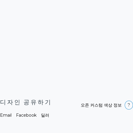
WAR/W
IHW/W
YRK/W
오존 색상 참조표
(
WAR/W
)
제작 기간
Select size and colour option to see
디자인 공유하기
production time
오존 커스텀 색상 정보
?
Email
Facebook
딜러