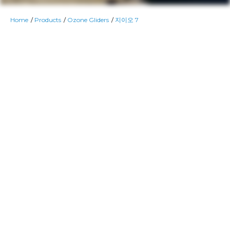
경량 중급자
Home
Products
Ozone Gliders
지이오 7
- EN B
패키지 용품
오존 날개는 다음 액세서리와 
됩니다:
이너백, 라이저 백, 글라이더 스
커, 수리 천, 오존 키링 그리고
주문에 다음과 같은 항목을 추