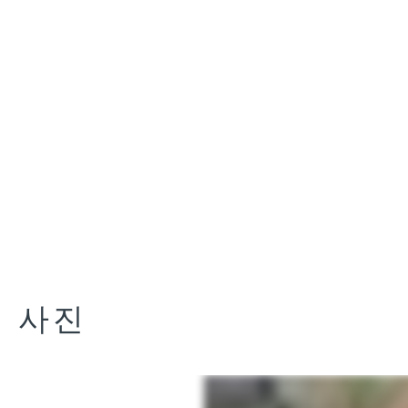
추가되는
일반 강철
마이용
(maillon)
으로 제공
됩니다. 지
이오 7의
기본 구성
은 사용
편의성을
위해
12mm 블
랙 라이저
와 강철
마이용이
포함된 버
전입니다.
사진