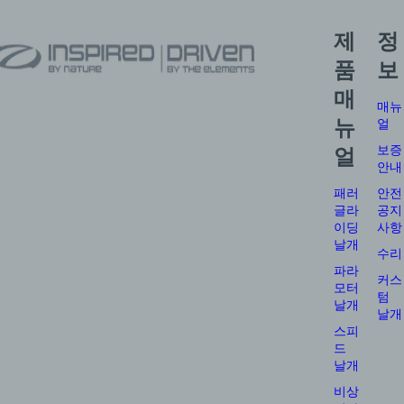
제
정
품
보
매
매뉴
뉴
얼
보증
얼
안내
패러
안전
글라
공지
이딩
사항
날개
수리
파라
커스
모터
텀
날개
날개
스피
드
날개
비상