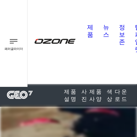
제
뉴
정
품
스
보
존
패러글라이더
패러글라이더
패러모터
제품
사
제품
색
다운
설명
진
사양
상
로드