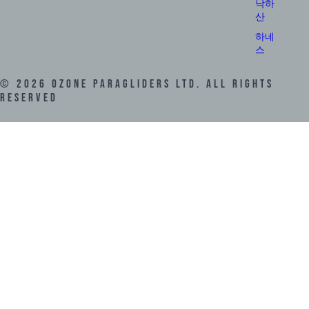
낙하
산
하네
스
©
2026
Ozone Paragliders LTD. All Rights
Reserved