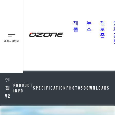
제
뉴
정
품
스
보
존
패러글라이더
패러글라이더
패러모터
엔
Product
젤
Specification
Photos
Downloads
Info
V2