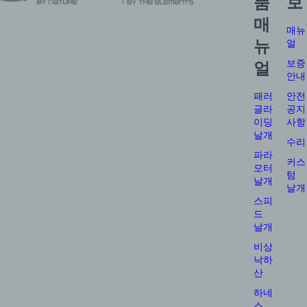
품
보
매
매뉴
뉴
얼
보증
얼
안내
패러
안전
글라
공지
이딩
사항
날개
수리
파라
커스
모터
텀
날개
날개
스피
드
날개
비상
낙하
산
하네
스