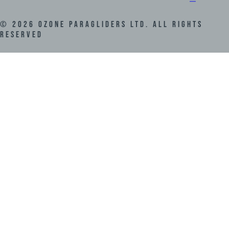
©
2026
Ozone Paragliders LTD. All Rights
Reserved