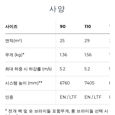
사양
사이즈
90
110
14
면적(m²)
25
29
37
무게 (kg)*
1.36
1.56
1.9
최대 하중 시 하강률 (m/s)
5.2
5.2
5.
시스템 높이 (mm)**
6760
7405
83
인증
EN / LTF
EN / LTF
EN
* 전개 백 및 숏 브라이들 포함무게, 롱 브라이들 선택 시