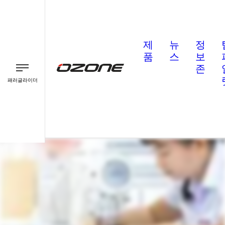
제
뉴
정
품
스
보
존
패러글라이더
패러글라이더
패러모터