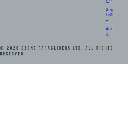
날개
비상
낙하
산
하네
스
©
2026
Ozone Paragliders LTD. All Rights
Reserved