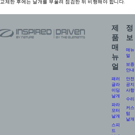
교체한 후에는 날개를 부풀려 점검한 뒤 비행해야 합니다.
제
정
품
보
매
매뉴
뉴
얼
보증
얼
안내
패러
안전
글라
공지
이딩
사항
날개
수리
파라
커스
모터
텀
날개
날개
스피
드