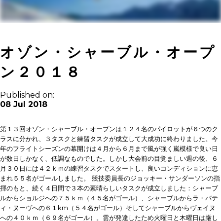
オゾン・シャーブル・オープ
ン２０１８
Published on:
08 Jul 2018
第１３回オゾン・シャーブル・オープンは１２４名のパイロットが６つのク
ラスに分かれ、３タスクと練習タスクが成立して大成功に終わりました。今
年のフライトシーズンの幕開けは４月から６月まで風が強く嵐模様で良い日
が数日しかなく、低調なものでした。しかし大会前の目覚ましい週の後、６
月３０日には４２ｋｍの練習タスクでスタートし、良いコンディションに恵
まれ５５名がゴールしました。
競技委員長のジョッキー・サンダーソンの指
揮のもと、続く４日間で３本の素晴らしいタスクが成立しました：シャーブ
ルからショルジへの７５ｋｍ（４５名がゴール）、シャーブルからラ・バテ
ィ・ヌーヴへの６１km（５４名がゴール）そしてシャーブルからヴェイヌ
への４０ｋｍ（６９名がゴール）。雲が発達したため火曜日と木曜日は厳し