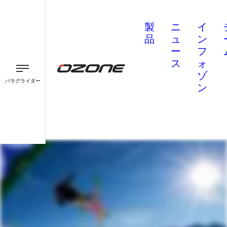
製
ニ
イ
品
ュ
ン
ー
フ
ス
ォ
ゾ
パラグライダー
ン
パラグライダー
パラモーター
スピード