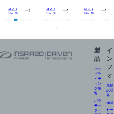
READ
READ
READ
MORE
MORE
MORE
製
イ
品
ン
フ
パラ
グラ
ォ
イデ
ィン
取扱
グ用
説明
翼
書
パラ
保証
モー
セー
ター