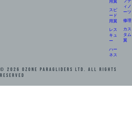
フテ
用翼
ィノ
スピ
ーツ
ード
修理
用翼
カス
レス
タム
キュ
翼
ー
ハー
ネス
©
2026
Ozone Paragliders LTD. All Rights
Reserved