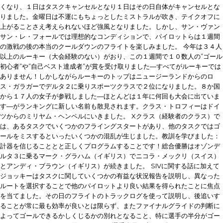
くなり、１日はタスクキャンセルとなり１日はその日自体がキャンセルとな
りました。金曜日は不運にもちょっとしたミストラルが吹き、テイクオフに
上がることさえ考えられないほど強風となりました。しかし、サン・ヴァン
サン・レ・フォールでは理想的なコンディションで、パイロットらは１週間
の激戦の後の本当のクールダウンのフライトを楽しみました。
今年は３４人
以上のルーキー（大会経験のない）がおり、この１週間で１０数人の”ゴール
初心者”や”自己ベスト達成者”が賞を受け取りました―すべてがルーキーでは
ありません！しかしながらルーキーのトップはニュージーランドからのロ
ス・ガラガーでデルタ２に乗りスポーツクラスで２位になりました。８か国
から１７人の女子が参戦しました―ほとんどは１年に何回も大会に出ていま
す―がランキングに新しい名前も散見されます。クラス・トロフィーはドイ
ツからのミリヤム・ヘンペルにいきました。
Xクラス（経験者のクラス）で
は、あるタスクでいくつかのフライングスタートがあり、他のタスクではゴ
ールをミスするといったいくつかの混乱が生じました。教訓を学びました：
計器を信じることとと正しくプログラムすることです！総合優勝はオゾンデ
ルタ３に乗るマーク・グラハム（イギリス）でニコラ・メックリ（スイス）
とアンディ・ブラウン（イギリス）が続きました。
SIVに関する話に加えて
ジョッキーはタスクに関していくつかの有益な状況報告を説明し、異なった
ルートを選択することで他のパイロットより良い結果を得られたことに焦点
を当てました。その日のフライトのトラックログを使って説明し、後追いす
ることが常に最も効率が良いとは限らず、またファイナルグライドの判断に
よってゴールできるかしくじるかの別れとなること、特に選手の半分がゴー