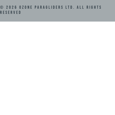
©
2026
Ozone Paragliders LTD. All Rights
Reserved