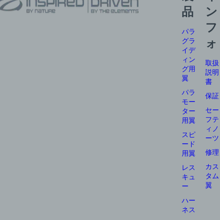
品
ン
フ
パラ
グラ
ォ
イデ
ィン
取扱
グ用
説明
翼
書
パラ
保証
モー
セー
ター
フテ
用翼
ィノ
スピ
ーツ
ード
修理
用翼
カス
レス
タム
キュ
翼
ー
ハー
ネス