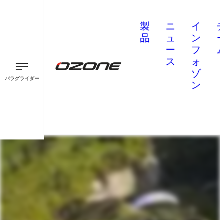
製
ニ
イ
品
ュ
ン
ー
フ
ス
ォ
ゾ
パラグライダー
ン
パラグライダー
パラモーター
スピード