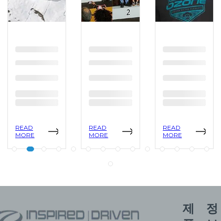
READ
READ
READ
MORE
MORE
MORE
제
정