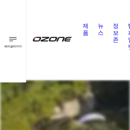
제
뉴
정
품
스
보
존
패러글라이더
패러글라이더
패러모터