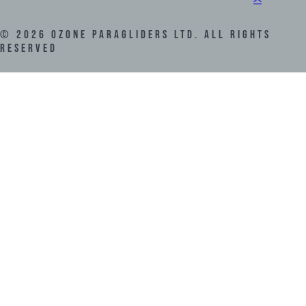
스
©
2026
Ozone Paragliders LTD. All Rights
Reserved