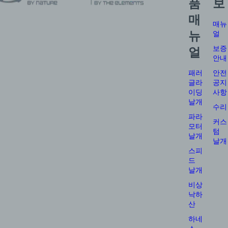
품
보
매
매뉴
뉴
얼
보증
얼
안내
패러
안전
글라
공지
이딩
사항
날개
수리
파라
커스
모터
텀
날개
날개
스피
드
날개
비상
낙하
산
하네