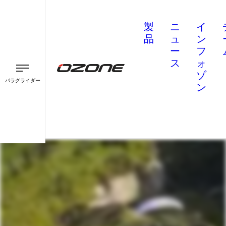
製
ニ
イ
品
ュ
ン
ー
フ
ス
ォ
ゾ
パラグライダー
ン
パラグライダー
パラモーター
スピード