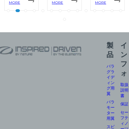
MORE
MORE
MORE
製
イ
品
ン
フ
パラ
グラ
ォ
イデ
ィン
取扱
グ用
説明
翼
書
パラ
保証
モー
セー
ター
フテ
用翼
ィノ
スピ
ーツ