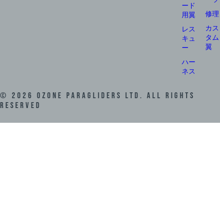
ード
修理
用翼
カス
レス
タム
キュ
翼
ー
ハー
ネス
©
2026
Ozone Paragliders LTD. All Rights
Reserved