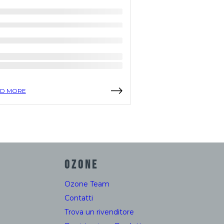
D MORE
READ MORE
OZONE
Ozone Team
Contatti
Trova un rivenditore