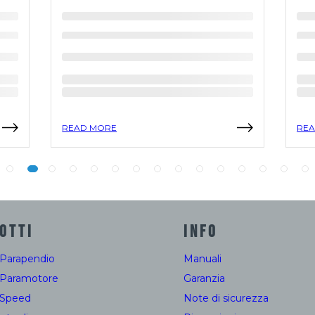
READ MORE
REA
OTTI
INFO
 Parapendio
Manuali
 Paramotore
Garanzia
 Speed
Note di sicurezza