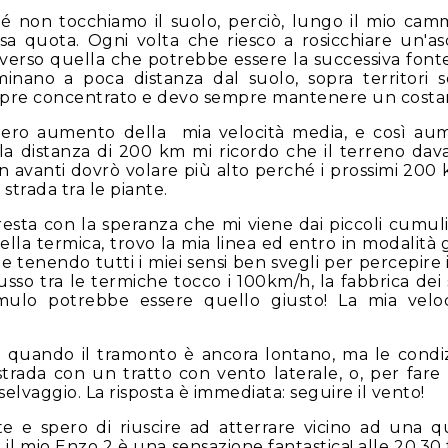
ché non tocchiamo il suolo, perciò, lungo il mio c
assa quota. Ogni volta che riesco a rosicchiare un
verso quella che potrebbe essere la successiva font
rminano a poca distanza dal suolo, sopra territori 
pre concentrato e devo sempre mantenere un costante
ero aumento della mia velocità media, e così au
a distanza di 200 km mi ricordo che il terreno dava
in avanti dovrò volare più alto perché i prossimi 200
strada tra le piante.
esta con la speranza che mi viene dai piccoli cumuli
ella termica, trovo la mia linea ed entro in modalità
 e tenendo tutti i miei sensi ben svegli per percepire i
so tra le termiche tocco i 100km/h, la fabbrica dei s
lo potrebbe essere quello giusto! La mia velo
quando il tramonto è ancora lontano, ma le condizi
 strada con un tratto con vento laterale, o, per fare
lvaggio. La risposta è immediata: seguire il vento!
te e spero di riuscire ad atterrare vicino ad una qu
 il mio Enzo 2 è una sensazione fantastica! alle 20.30