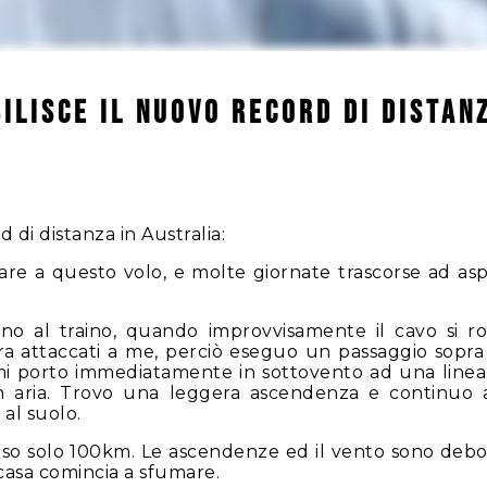
ilisce il nuovo record di distan
 di distanza in Australia:
re a questo volo, e molte giornate trascorse ad asp
no al traino, quando improvvisamente il cavo si rom
 attaccati a me, perciò eseguo un passaggio sopra la
i porto immediatamente in sottovento ad una linea di
n aria. Trovo una leggera ascendenza e continuo a
al suolo.
o solo 100km. Le ascendenze ed il vento sono deboli.
casa comincia a sfumare.