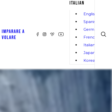
ITALIAN
English
Spanish
German
IMPARARE A
VOLARE
French
Italian
Japanese
Korean