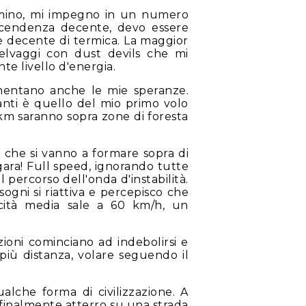
ammino, mi impegno in un numero
'ascendenza decente, devo essere
e decente di termica. La maggior
selvaggi con dust devils che mi
 livello d'energia.
mentano anche le mie speranze.
nti è quello del mio primo volo
 km saranno sopra zone di foresta
 che si vanno a formare sopra di
 gara! Full speed, ignorando tutte
l percorso dell'onda d'instabilità.
ogni si riattiva e percepisco che
cità media sale a 60 km/h, un
oni cominciano ad indebolirsi e
 più distanza, volare seguendo il
alche forma di civilizzazione. A
 finalmente atterro su una strada