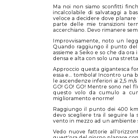
Ma noi non siamo sconfitti fin
incalcolabile di salvataggi a b
veloce a decidere dove planare 
parte delle mie transizioni te
accerchiano. Devo rimanere sem
Improvvisamente, noto un legg
Quando raggiungo il punto dell
assieme a Seiko e so che da ora 
densa e alta con solo una stretta 
Approccio questa gigantesca for
essa e... tombola! Incontro una b
le ascendenze inferiori ai 2,5 m/s
GO! GO! GO! Mentre sono nel flus
questo volo da cumulo a cumu
miglioramento enorme!
Raggiungo il punto dei 400 km 
devo scegliere tra il seguire la
vento in mezzo ad un ambiente se
Vedo nuove fattorie all'orizzon
quest'ora del giorno planare con