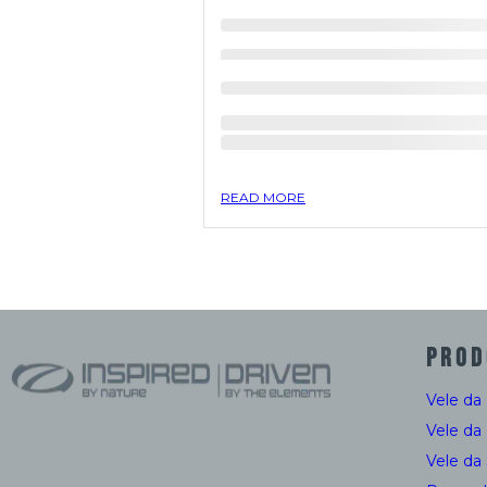
READ MORE
PROD
Vele da
Vele da
Vele da