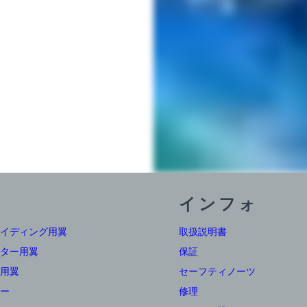
インフォ
イディング用翼
取扱説明書
ター用翼
保証
用翼
セーフティノーツ
ー
修理