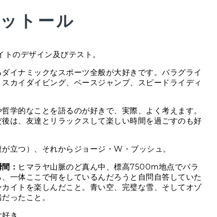
ットール
イトのデザイン及びテスト。
るダイナミックなスポーツ全般が大好きです。パラグライ
スカイダイビング、​​ベースジャンプ、スピードライディ
や哲学的なことを語るのが好きで、実際、よく考えます。
だ後は、友達とリラックスして楽しい時間を過ごすのも好
腹が立つ）、それからジョージ・W・ブッシュ。
瞬間：
ヒマラヤ山脈のど真ん中、標高7500m地点でパラ
ら、一体ここで何をしているんだろうと自問自答していた
ーカイトを楽しんだこと。青い空、完璧な雪、そしてオゾ
緒だったこと。
大好き。