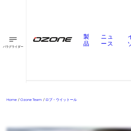
製
ニュ
品
ース
パラグライダー
パラグライダー
パラモーター
スピード
Home
Ozone Team
ロブ・ウイットール