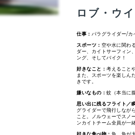
ロブ・ウイ
仕事：
パラグライダー/カ
スポーツ：
空や水に関わ
ダー、カイトサーフィン、
ング、そしてバイク！
好きなこと：
考えること
また、スポーツを楽しん
きです。
嫌いなもの：
蚊（本当に
思い出に残るフライト／
グライダーで飛行しなが
こと。ノルウェーでスノ
ンカイトチーム全員が一
好きな食べ物：
魚、魚が