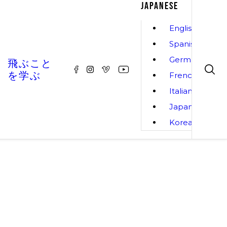
JAPANESE
English
Spanish
German
飛ぶこと
を学ぶ
French
Italian
Japanese
Korean