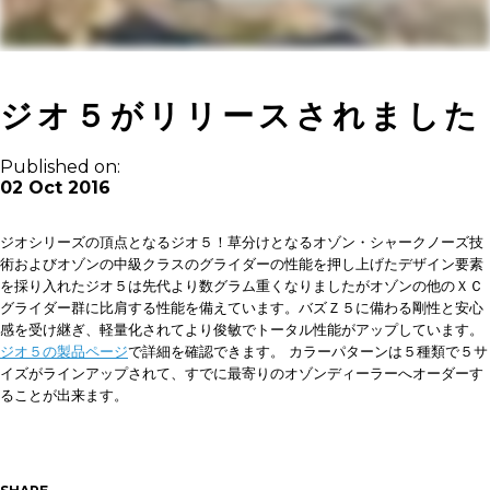
ジオ５がリリースされました
Published on:
02 Oct 2016
ジオシリーズの頂点となるジオ５！草分けとなるオゾン・シャークノーズ技
術およびオゾンの中級クラスのグライダーの性能を押し上げたデザイン要素
を採り入れたジオ５は先代より数グラム重くなりましたがオゾンの他のＸＣ
グライダー群に比肩する性能を備えています。バズＺ５に備わる剛性と安心
感を受け継ぎ、軽量化されてより俊敏でトータル性能がアップしています。
ジオ５の製品ページ
で詳細を確認できます。
カラーパターンは５種類で５サ
イズがラインアップされて、すでに最寄りのオゾンディーラーへオーダーす
ることが出来ます。