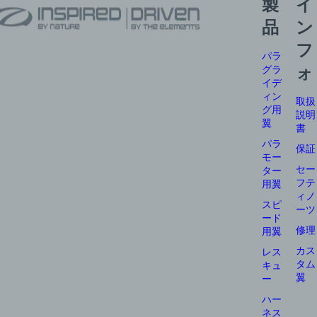
製
イ
品
ン
フ
パラ
グラ
ォ
イデ
ィン
取扱
グ用
説明
翼
書
パラ
保証
モー
セー
ター
フテ
用翼
ィノ
スピ
ーツ
ード
修理
用翼
カス
レス
タム
キュ
翼
ー
ハー
ネス