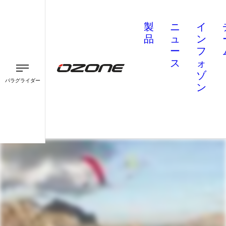
製
ニ
イ
品
ュ
ン
ー
フ
ス
ォ
ゾ
パラグライダー
ン
パラグライダー
パラモーター
スピード