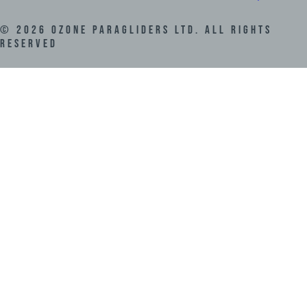
©
2026
Ozone Paragliders LTD. All Rights
Reserved