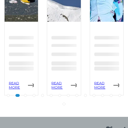
READ
READ
READ
MORE
MORE
MORE