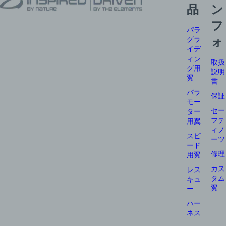
品
ン
フ
パラ
グラ
ォ
イデ
ィン
取扱
グ用
説明
翼
書
パラ
保証
モー
セー
ター
フテ
用翼
ィノ
スピ
ーツ
ード
修理
用翼
カス
レス
タム
キュ
翼
ー
ハー
ネス