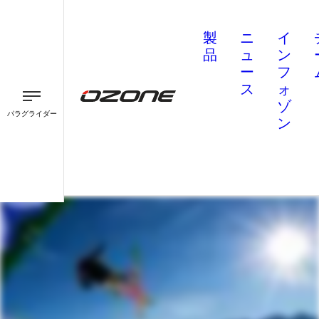
製
ニ
イ
品
ュ
ン
ー
フ
ス
ォ
ゾ
パラグライダー
ン
パラグライダー
パラモーター
スピード