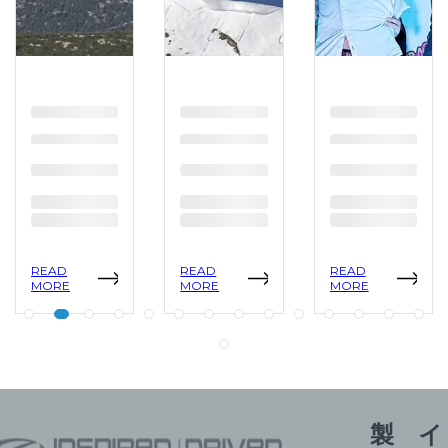
READ
READ
READ
MORE
MORE
MORE
製
イ