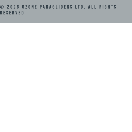
©
2026
Ozone Paragliders LTD. All Rights
Reserved