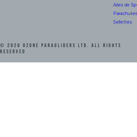
Ailes de S
Parachute
Sellettes
©
2026
Ozone Paragliders LTD. All Rights
Reserved