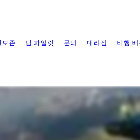
정보존
팀 파일럿
문의
대리점
비행 