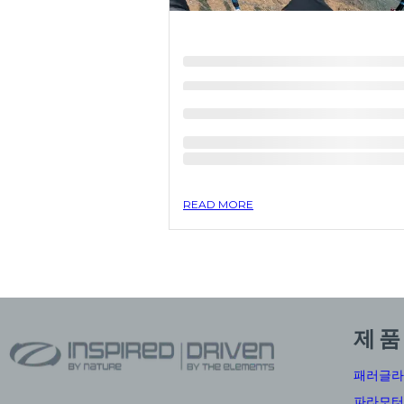
READ MORE
제품
패러글라
파라모터