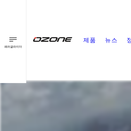
제품
뉴스
패러글라이더
패러글라이더
패러모터