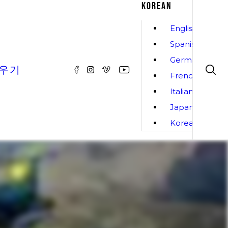
KOREAN
English
Spanish
German
배우기
French
Italian
Japanese
Korean