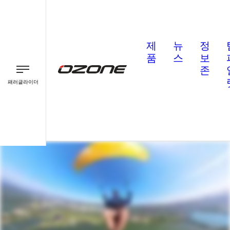
제
뉴
정
품
스
보
존
패러글라이더
패러글라이더
패러모터