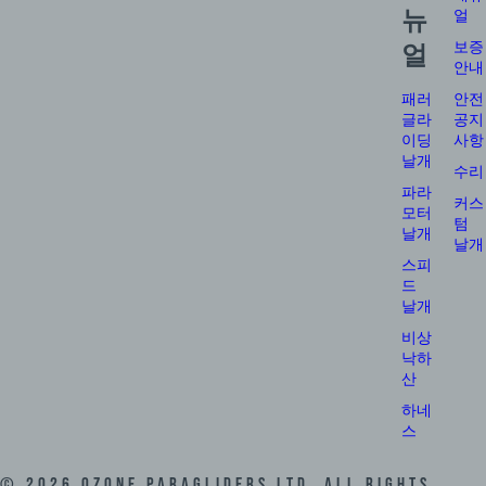
뉴
얼
보증
얼
안내
패러
안전
글라
공지
이딩
사항
날개
수리
파라
커스
모터
텀
날개
날개
스피
드
날개
비상
낙하
산
하네
스
©
2026
Ozone Paragliders LTD. All Rights