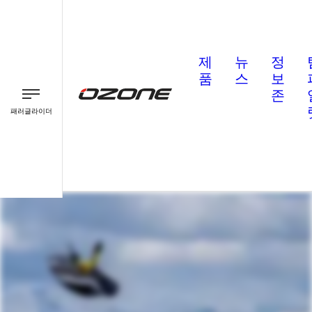
제
뉴
정
품
스
보
존
패러글라이더
패러글라이더
패러모터