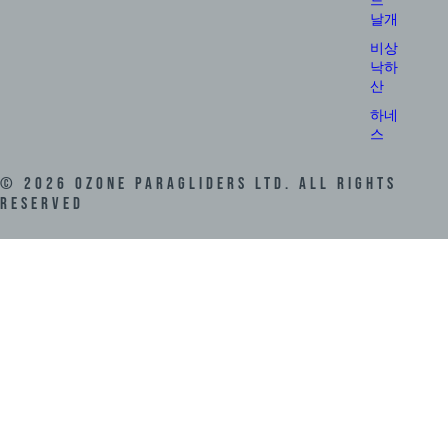
드
날개
비상
낙하
산
하네
스
©
2026
Ozone Paragliders LTD. All Rights
Reserved