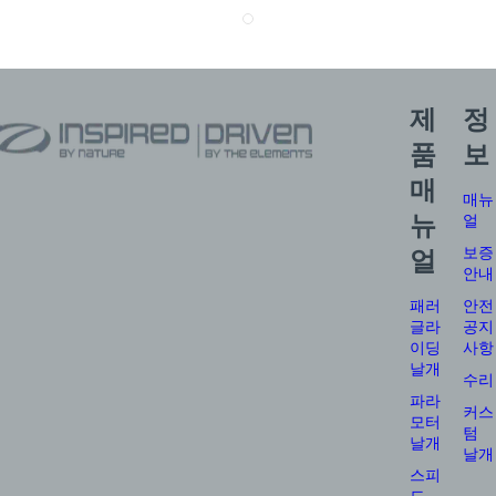
제
정
품
보
매
매뉴
뉴
얼
보증
얼
안내
패러
안전
글라
공지
이딩
사항
날개
수리
파라
커스
모터
텀
날개
날개
스피