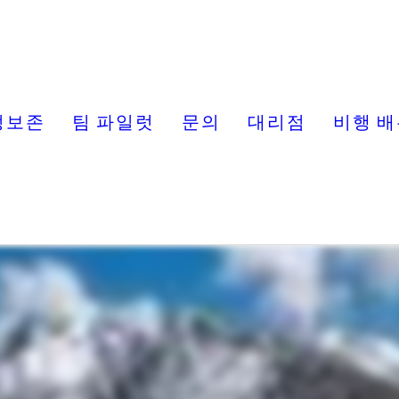
정보존
팀 파일럿
문의
대리점
비행 