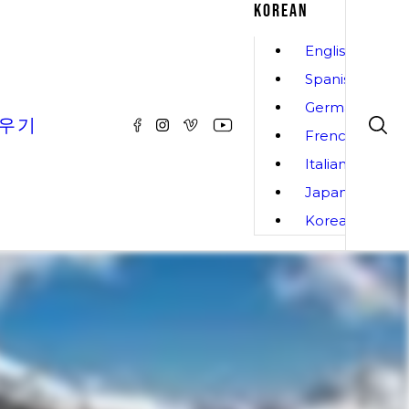
KOREAN
English
Spanish
German
배우기
French
Italian
Japanese
Korean