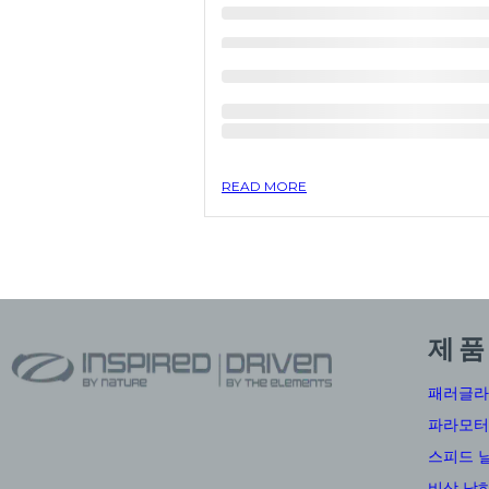
READ MORE
제품
패러글라
파라모터
스피드 
비상 낙