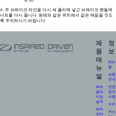
4. 주 브레이크 라인을 다시 새 풀리에 넣고 브레이크 핸들에
너트를 다시 풉니다. 원래와 같은 위치에서 같은 매듭을 짓도
록 주의하시기 바랍니다.
제
정
품
보
매
매뉴
뉴
얼
보증
얼
안내
패러
안전
글라
공지
이딩
사항
날개
수리
파라
커스
모터