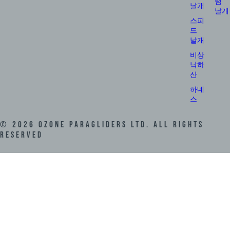
텀
날개
날개
스피
드
날개
비상
낙하
산
하네
스
©
2026
Ozone Paragliders LTD. All Rights
Reserved