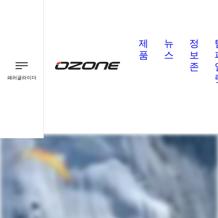
제
뉴
정
품
스
보
존
패러글라이더
패러글라이더
패러모터