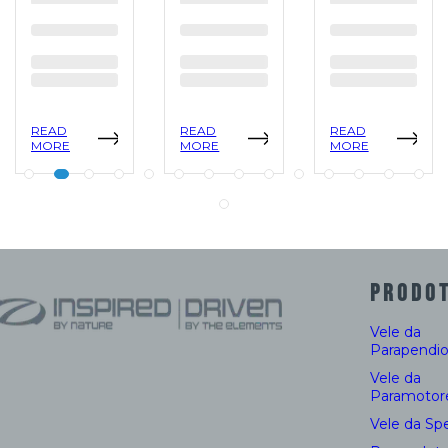
READ
READ
READ
MORE
MORE
MORE
PRODOT
Vele da
Parapendi
Vele da
Paramotor
Vele da Sp