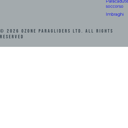
Paracadute
soccorso
Imbraghi
©
2026
Ozone Paragliders LTD. All Rights
Reserved