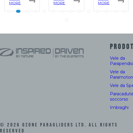
MORE
MORE
MORE
PRODOT
Vele da
Parapendi
Vele da
Paramotor
Vele da Sp
Paracadute
soccorso
Imbraghi
©
2026
Ozone Paragliders LTD. All Rights
Reserved