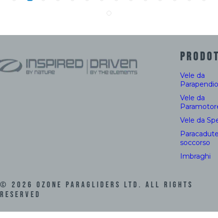
PRODOT
Vele da
Parapendi
Vele da
Paramotor
Vele da Sp
Paracadute
soccorso
Imbraghi
©
2026
Ozone Paragliders LTD. All Rights
Reserved