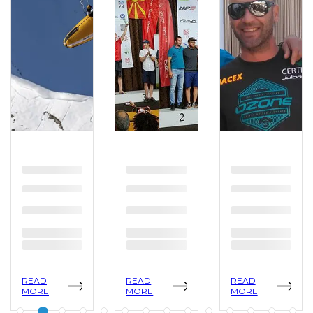
READ
READ
READ
MORE
MORE
MORE