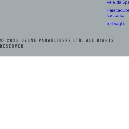
Vele da Sp
Paracadute
soccorso
Imbraghi
©
2026
Ozone Paragliders LTD. All Rights
Reserved