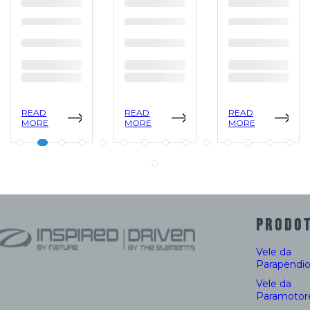
READ
READ
READ
MORE
MORE
MORE
PRODOT
Vele da
Parapendi
Vele da
Paramotor