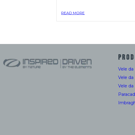
READ MORE
PROD
Vele da
Vele da
Vele da
Paracad
Imbragh