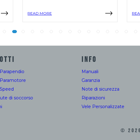
READ MORE
REA
OTTI
INFO
 Parapendio
Manuali
 Paramotore
Garanzia
 Speed
Note di sicurezza
ute di soccorso
Riparazioni
i
Vele Personalizzate
©
202