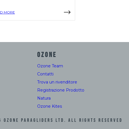
D MORE
READ MORE
OZONE
Ozone Team
Contatti
Trova un rivenditore
Registrazione Prodotto
Natura
Ozone Kites
6
Ozone Paragliders LTD. All Rights Reserved