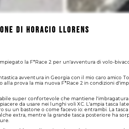
ione di Horacio Llorens
 impiegato la F*Race 2 per un'avventura di volo-bivac
tastica avventura in Georgia con il mio caro amico 
o alla prova la mia nuova F*Race 2 in condizioni d'im
abile super confortevole che mantiene l'imbragatura 
n piacere da usare nei lunghi voli XC. L'ampia tasca la
o su un bastone o come facevo io: entrambi. La tasca
ualche extra, mentre la grande tasca posteriore ha s
ure.