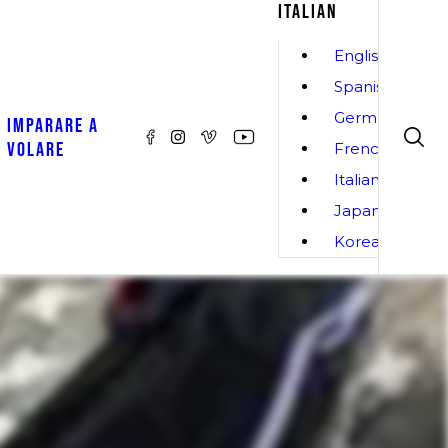
ITALIAN
English
Spanish
German
IMPARARE A
VOLARE
French
Italian
Japanese
Korean