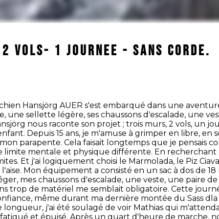
 2 VOLS- 1 JOURNEE - SANS CORDE.
utrichien Hansjörg AUER s'est embarqué dans une avent
e, une sellette légère, ses chaussons d'escalade, une ves
jörg nous raconte son projet ; trois murs, 2 vols, un jour 
fant. Depuis 15 ans, je m'amuse à grimper en libre, en so
 mon parapente. Cela faisait longtemps que je pensais c
ne limite mentale et physique différente. En rechercha
tes. Et j'ai logiquement choisi le Marmolada, le Piz Ciava
à l'aise. Mon équipement a consisté en un sac à dos de 18 
léger, mes chaussons d'escalade, une veste, une paire de
ns trop de matériel me semblait obligatoire. Cette journ
onfiance, même durant ma dernière montée du Sass dla Cru
longueur, j'ai été soulagé de voir Mathias qui m'attendait
 fatigué et épuisé. Après un quart d'heure de marche, no