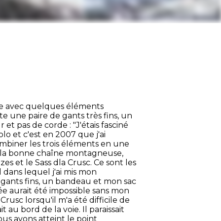
ure avec quelques éléments
te une paire de gants très fins, un
et pas de corde : "J'étais fasciné
lo et c'est en 2007 que j'ai
ombiner les trois éléments en une
nt la bonne chaîne montagneuse,
zes et le Sass dla Crusc. Ce sont les
l dans lequel j'ai mis mon
 gants fins, un bandeau et mon sac
ée aurait été impossible sans mon
sc lorsqu'il m'a été difficile de
 au bord de la voie. Il paraissait
us avons atteint le point