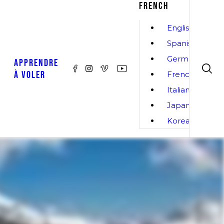
FRENCH
English
Spanish
German
APPRENDRE
À VOLER
French
Italian
Japanese
Korean