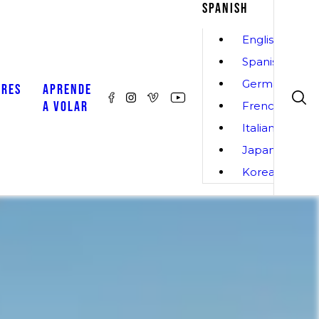
SPANISH
English
Spanish
German
ORES
APRENDE
A VOLAR
French
Italian
Japanese
Korean