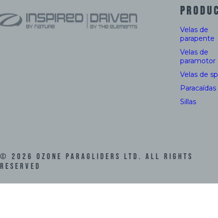
PRODU
Velas de
parapente
Velas de
paramotor
Velas de s
Paracaídas
Sillas
©
2026
Ozone Paragliders LTD. All Rights
Reserved