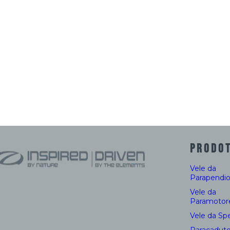
SPECIFICHE
Materiali
* Il peso può variare
Downloads
fino a 50g per
ciascuna taglia a
Manual:
EN
causa di leggere
Line Chart
variazioni nel
Rigging Diagr
processo di
produzione del
tessuto impiegato
PRODOT
Vele da
Parapendi
Vele da
Paramotor
Vele da Sp