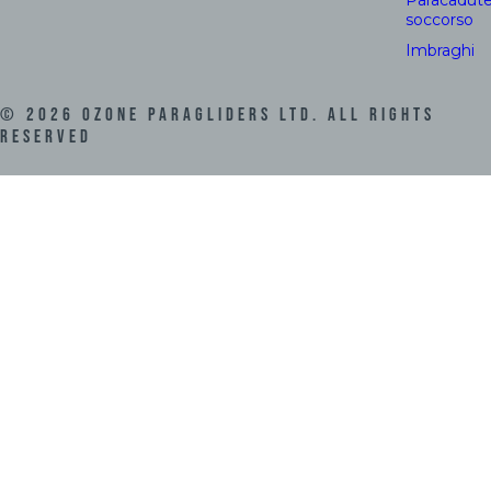
Paracadute
soccorso
Imbraghi
©
2026
Ozone Paragliders LTD. All Rights
Reserved