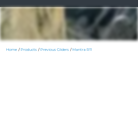
Home
Products
Previous Gliders
Mantra R11
Col