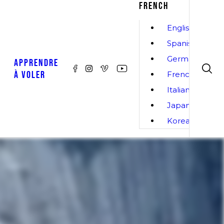
FRENCH
English
Spanish
German
APPRENDRE
À VOLER
French
Italian
Japanese
Korean