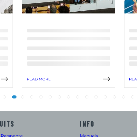
READ MORE
REA
UITS
INFO
e Parapente
Manuels