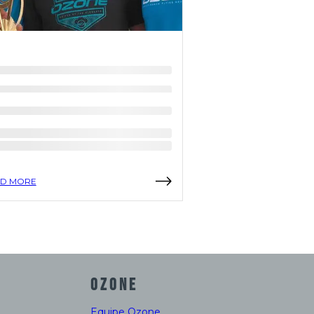
D MORE
READ MORE
OZONE
Equipe Ozone