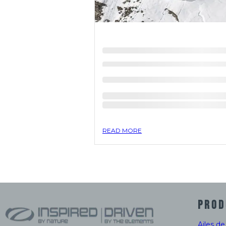
READ MORE
PROD
Ailes d