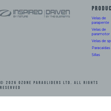
PRODU
Velas de
parapente
Velas de
paramotor
Velas de s
Paracaídas
Sillas
©
2026
Ozone Paragliders LTD. All Rights
Reserved