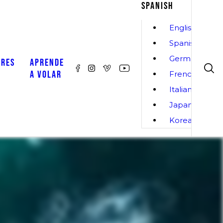
SPANISH
English
Spanish
German
ORES
APRENDE
A VOLAR
French
Italian
Japanese
Korean