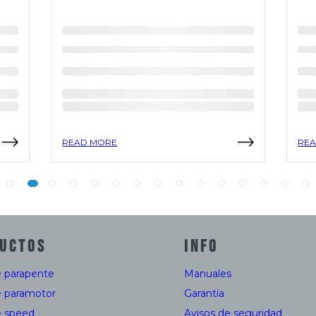
READ MORE
REA
UCTOS
INFO
e parapente
Manuales
e paramotor
Garantía
e speed
Avisos de seguridad