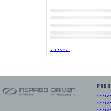
READ MORE
PROD
Velas d
Velas d
Velas d