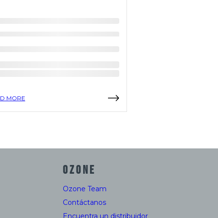
D MORE
READ MORE
OZONE
Ozone Team
Contáctanos
Encuentra un distribuidor