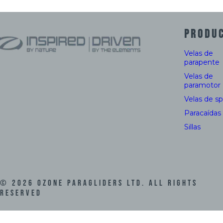
PRODU
Velas de
parapente
Velas de
paramotor
Velas de s
Paracaídas
Sillas
©
2026
Ozone Paragliders LTD. All Rights
Reserved