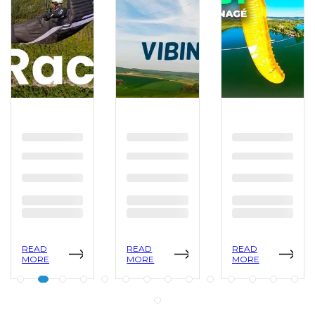
READ
READ
READ
MORE
MORE
MORE