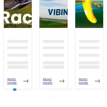
READ
READ
READ
MORE
MORE
MORE