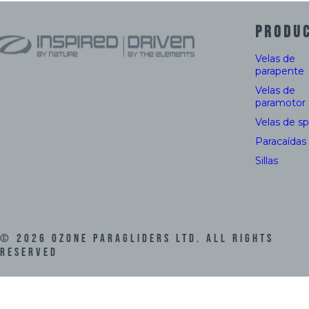
PRODU
Velas de
parapente
Velas de
paramotor
Velas de s
Paracaídas
Sillas
©
2026
Ozone Paragliders LTD. All Rights
Reserved