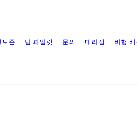
정보존
팀 파일럿
문의
대리점
비행 