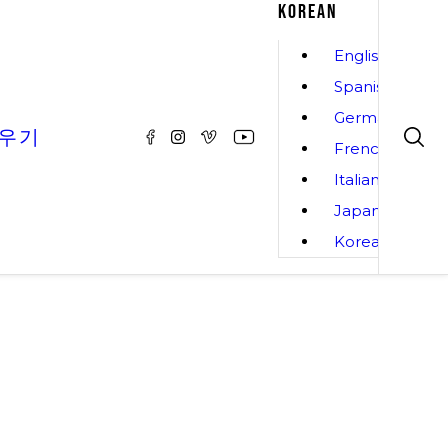
KOREAN
English
Spanish
German
배우기
French
Italian
Japanese
Korean