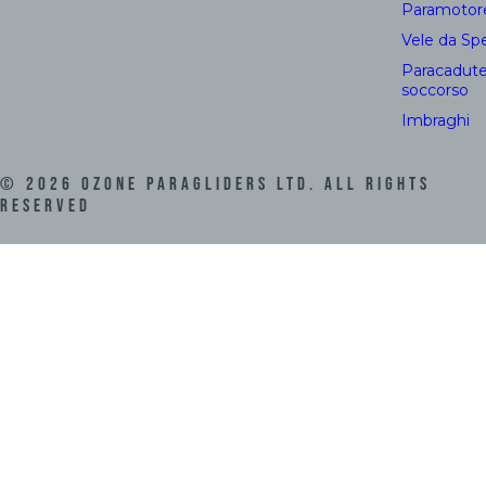
Paramotor
Vele da Sp
Paracadute
soccorso
Imbraghi
©
2026
Ozone Paragliders LTD. All Rights
Reserved