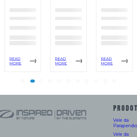
READ
READ
READ
MORE
MORE
MORE
PRODOT
Vele da
Parapendi
Vele da