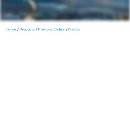
Home
Products
Previous Gliders
Proton
Contenu du P
Your OZONE wing is
with the following 
You may choose to