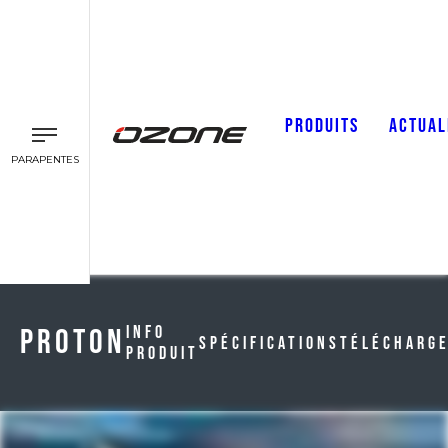
PRODUITS
ACTUAL
PARAPENTES
PROTON
Info
Spécifications
Télécharg
Produit