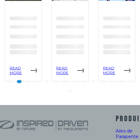
READ
READ
READ
MORE
MORE
MORE
PRODUI
Ailes de
Parapente