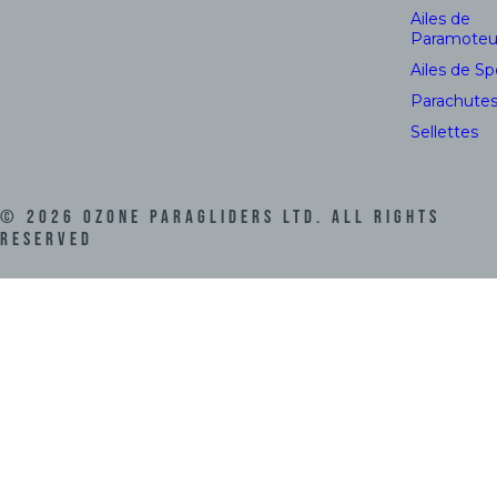
Ailes de
Paramoteu
Ailes de S
Parachute
Sellettes
©
2026
Ozone Paragliders LTD. All Rights
Reserved