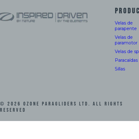
PRODU
Velas de
parapente
Velas de
paramotor
Velas de s
Paracaídas
Sillas
©
2026
Ozone Paragliders LTD. All Rights
Reserved