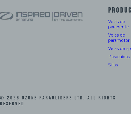
PRODU
Velas de
parapente
Velas de
paramotor
Velas de s
Paracaídas
Sillas
©
2026
Ozone Paragliders LTD. All Rights
Reserved