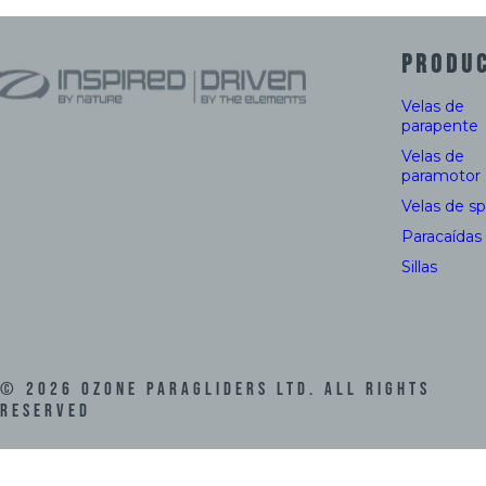
PRODU
Velas de
parapente
Velas de
paramotor
Velas de s
Paracaídas
Sillas
©
2026
Ozone Paragliders LTD. All Rights
Reserved