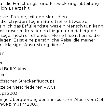
 für die Forschungs- und Entwicklungsabteilung
ch. Er erzählt:
r viel Freude, mit den Menschen
ie ich jeden Tag im Büro treffe. Etwas zu
einlich das Erfüllendste, was ein Mensch tun kann.
mit unseren Kreationen fliegen und dabei jede
sogar noch erfüllender. Meine Inspiration ist die
iegen. Es ist eine persönliche Reise, die meiner
stklassiger Ausrüstung dient.“
en:
er
d Bull X-Alps
ter
zösischen Streckenflugcups
tze bei verschiedenen PWCs
Alps 2003
 lange Überquerung der französischen Alpen vom Col
chweiz im Jahr 2009.