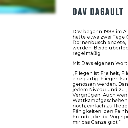
DAV DAGAULT
Dav begann 1988 im Alt
hatte etwa zwei Tage 
Dornenbusch endete, hi
werden. Beide überleb
regelmäßig.
Mit Davs eigenen Wort
„Fliegen ist Freiheit, F
einzigartig. Fliegen k
genossen werden. Dank 
jedem Niveau und zu j
Vergnügen. Auch wenn
Wettkampfgeschehen z
noch, einfach zu flieg
Fähigkeiten, den Fein
Freude, die die Vogelp
mir das Ganze gibt.“