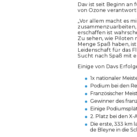
Dav ist seit Beginn an
von Ozone verantwortli
„Vor allem macht es mi
zusammenzuarbeiten, d
erschaffen ist wahrsch
Zu sehen, wie Piloten 
Menge Spaß haben, ist 
Leidenschaft für das Fl
Sucht nach Spaß mit er
Einige von Davs Erfolg
1x nationaler Meist
Podium bei den Re
Französischer Meis
Gewinner des fran
Einige Podiumsplä
2. Platz bei den X-
Die erste, 333 km
de Bleyne in die S