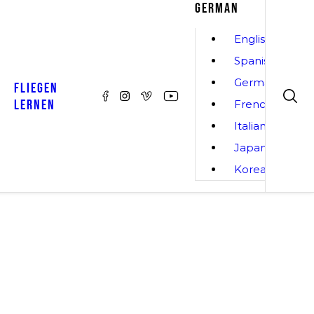
GERMAN
English
Spanish
German
FLIEGEN
LERNEN
French
Italian
Japanese
Korean