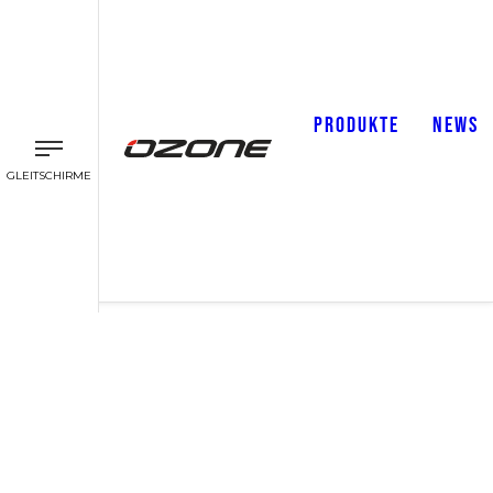
PRODUKTE
NEWS
GLEITSCHIRME