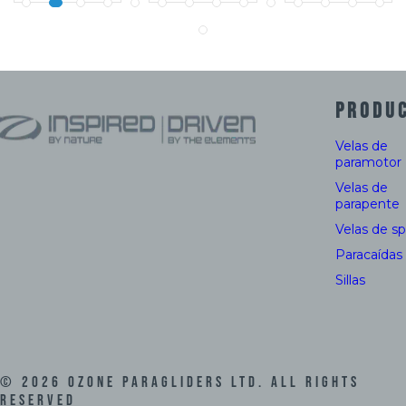
PRODU
Velas de
paramotor
Velas de
parapente
Velas de s
Paracaídas
Sillas
©
2026
Ozone Paragliders LTD. All Rights
Reserved