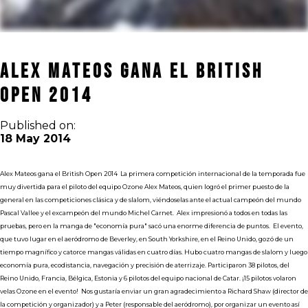
Alex Mateos gana el British
Open 2014
Published on:
18 May 2014
Alex Mateos gana el British Open 2014
La primera competición internacional de la temporada fue
muy divertida para el piloto del equipo Ozone Alex Mateos, quien logró el primer puesto de la
general en las competiciones clásica y de slalom, viéndoselas ante el actual campeón del mundo
Pascal Vallee y el excampeón del mundo Michel Carnet.
Alex impresionó a todos en todas las
pruebas, pero en la manga de "economía pura" sacó una enorme diferencia de puntos.
El evento,
que tuvo lugar en el aeródromo de Beverley, en South Yorkshire, en el Reino Unido, gozó de un
tiempo magnífico y catorce mangas válidas en cuatro días. Hubo cuatro mangas de slalom y luego
economía pura, ecodistancia, navegación y precisión de aterrizaje. Participaron 38 pilotos, del
Reino Unido, Francia, Bélgica, Estonia y 6 pilotos del equipo nacional de Catar. ¡15 pilotos volaron
velas Ozone en el evento!
Nos gustaría enviar un gran agradecimiento a Richard Shaw (director de
la competición y organizador) y a Peter (responsable del aeródromo), por organizar un evento así