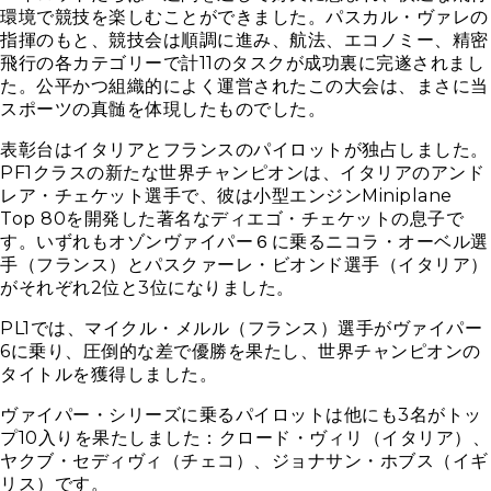
環境で競技を楽しむことができました。パスカル・ヴァレの
指揮のもと、競技会は順調に進み、航法、エコノミー、精密
飛行の各カテゴリーで計11のタスクが成功裏に完遂されまし
た。公平かつ組織的によく運営されたこの大会は、まさに当
スポーツの真髄を体現したものでした。
表彰台はイタリアとフランスのパイロットが独占しました。
PF1クラスの新たな世界チャンピオンは、イタリアのアンド
レア・チェケット選手で、彼は小型エンジンMiniplane
Top 80を開発した著名なディエゴ・チェケットの息子で
す。いずれもオゾンヴァイパー６に乗るニコラ・オーベル選
手（フランス）とパスクァーレ・ビオンド選手（イタリア）
がそれぞれ2位と3位になりました。
PL1では、マイクル・メルル（フランス）選手がヴァイパー
6に乗り、圧倒的な差で優勝を果たし、世界チャンピオンの
タイトルを獲得しました。
ヴァイパー・シリーズに乗るパイロットは他にも3名がトッ
プ10入りを果たしました：クロード・ヴィリ（イタリア）、
ヤクブ・セディヴィ（チェコ）、ジョナサン・ホブス（イギ
リス）です。