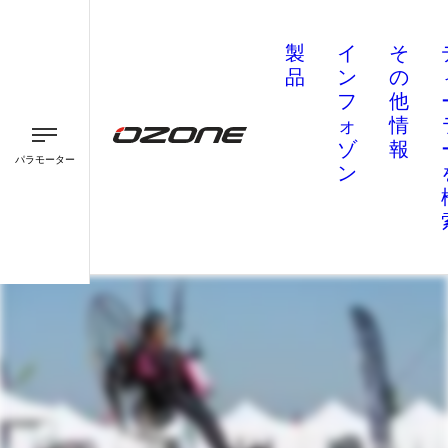
製
イ
そ
品
ン
の
フ
他
ォ
情
ゾ
報
パラモーター
ン
パラグライダー
パラモーター
スピード