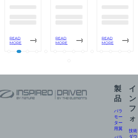
READ
READ
READ
MORE
MORE
MORE
製
イ
品
ン
フ
パラ
モー
ォ
ター
用翼
技術
ダウ
パラ