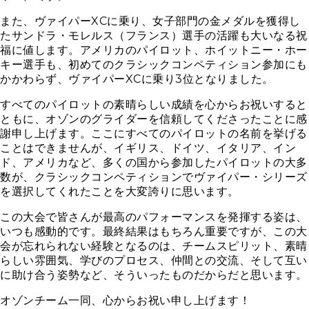
また、ヴァイパーXCに乗り、女子部門の金メダルを獲得し
たサンドラ・モレルス（フランス）選手の活躍も大いなる祝
福に値します。アメリカのパイロット、ホイットニー・ホー
キー選手も、初めてのクラシックコンペティション参加にも
かかわらず、ヴァイパーXCに乗り3位となりました。
すべてのパイロットの素晴らしい成績を心からお祝いすると
ともに、オゾンのグライダーを信頼してくださったことに感
謝申し上げます。ここにすべてのパイロットの名前を挙げる
ことはできませんが、イギリス、ドイツ、イタリア、イン
ド、アメリカなど、多くの国から参加したパイロットの大多
数が、クラシックコンペティションでヴァイパー・シリーズ
を選択してくれたことを大変誇りに思います。
この大会で皆さんが最高のパフォーマンスを発揮する姿は、
いつも感動的です。最終結果はもちろん重要ですが、この大
会が忘れられない経験となるのは、チームスピリット、素晴
らしい雰囲気、学びのプロセス、仲間との交流、そして互い
に助け合う姿勢など、そういったものだからだと思います。
オゾンチーム一同、心からお祝い申し上げます！