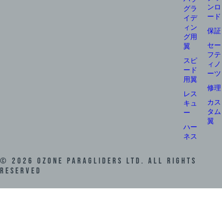
ンロ
グラ
ード
イデ
ィン
保証
グ用
セー
翼
フテ
スピ
ィノ
ード
ーツ
用翼
修理
レス
カス
キュ
タム
ー
翼
ハー
ネス
©
2026
Ozone Paragliders LTD. All Rights
Reserved